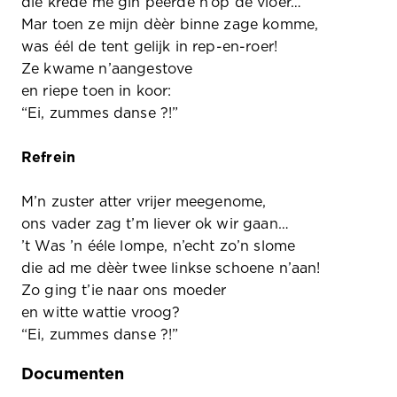
die krede mè gin pèèrde n’op de vloer…
Mar toen ze mijn dèèr binne zage komme,
was éél de tent gelijk in rep-en-roer!
Ze kwame n’aangestove
en riepe toen in koor:
“Ei, zummes danse ?!”
Refrein
M’n zuster atter vrijer meegenome,
ons vader zag t’m liever ok wir gaan…
’t Was ’n ééle lompe, n’echt zo’n slome
die ad me dèèr twee linkse schoene n’aan!
Zo ging t’ie naar ons moeder
en witte wattie vroog?
“Ei, zummes danse ?!”
Documenten