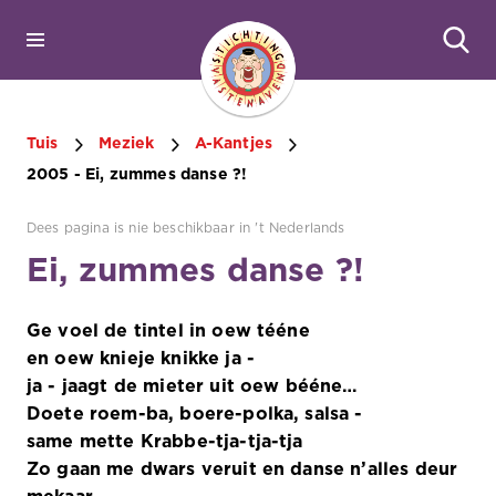
Tuis
Meziek
A-Kantjes
2005 - Ei, zummes danse ?!
Dees pagina is nie beschikbaar in 't Nederlands
Ei, zummes danse ?!
Ge voel de tintel in oew tééne
en oew knieje knikke ja -
ja - jaagt de mieter uit oew bééne…
Doete roem-ba, boere-polka, salsa -
same mette Krabbe-tja-tja-tja
Zo gaan me dwars veruit en danse n’alles deur