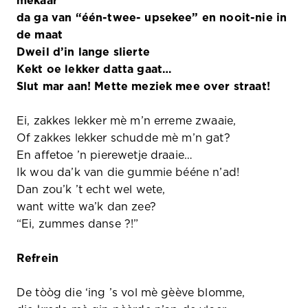
mekaar
da ga van “één-twee- upsekee” en nooit-nie in
de maat
Dweil d’in lange slierte
Kekt oe lekker datta gaat…
Slut mar aan! Mette meziek mee over straat!
Ei, zakkes lekker mè m’n erreme zwaaie,
Of zakkes lekker schudde mè m’n gat?
En affetoe ’n pierewetje draaie…
Ik wou da’k van die gummie bééne n’ad!
Dan zou’k ’t echt wel wete,
want witte wa’k dan zee?
“Ei, zummes danse ?!”
Refrein
De tòòg die ‘ing ’s vol mè gèève blomme,