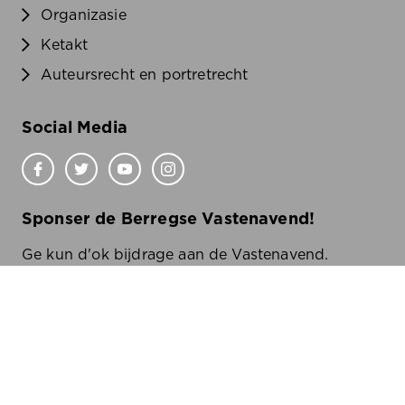
Organizasie
Ketakt
Auteursrecht en portretrecht
Social Media
Sponser de Berregse Vastenavend!
Ge kun d'ok bijdrage aan de Vastenavend.
Wilde wete oe?
Klik
hier
Ketakt
Disclaimer
Cookiebeleid