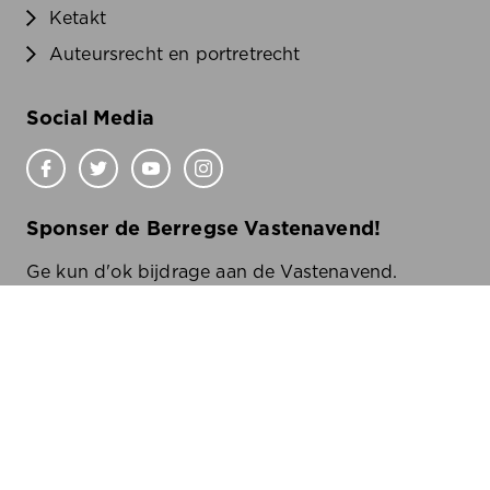
Ketakt
Auteursrecht en portretrecht
Social Media
Sponser de Berregse Vastenavend!
Ge kun d'ok bijdrage aan de Vastenavend.
Wilde wete oe?
Klik
hier
Ketakt
Disclaimer
Cookiebeleid