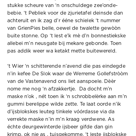
stukke scheure van ‘n onschuldege zee’onde-
bebie. ‘t Pebliek voor de zjurietafel deinsde dan
achteruit en ik zag d’r ééne schielek ‘t nummer
van GrienPies belle, oewel de twalette gewòòn
buite stonne. Op ‘t lest e’k mè d’n bonnestiekske
allebei m’n neusgate bij mekare gebonde. Toen
pas addik weer wa ketakt mette buitewereld.
‘t Wier ‘n schitterende n’avend die pas eindegde
n’in kefee De Slok waar de Werreme Gollefstròòm
van de Vastenavend ons liet aanspoele. Dèèr
nome me nog ‘n afzakkertje. Da docht m’n
maske n’ok , nét toen ik ‘n schrobbelèrke aan m’n
gummi berelippe wilde zette. Te laat oorde n’ik
d’ijsblokskes leuteg tinkele vóórdasse via da
verrekte maske n’in m’n kraag verdwene. As
échte deurgewinterde ijsbeer gifde dan gin
krimp, ok nie as , tuisgekomme, ‘t leste ijsblokske