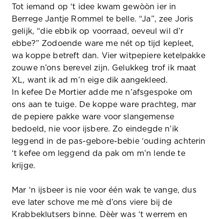
Tot iemand op ‘t idee kwam gewòòn ier in
Berrege Jantje Rommel te belle. “Ja”, zee Joris
gelijk, “die ebbik op voorraad, oeveul wil d’r
ebbe?” Zodoende ware me nét op tijd kepleet,
wa koppe betreft dan. Vier witpepiere ketelpakke
zouwe n’ons berevel zijn. Gelukkeg trof ik maat
XL, want ik ad m’n eige dik aangekleed.
In kefee De Mortier adde me n’afsgespoke om
ons aan te tuige. De koppe ware prachteg, mar
de pepiere pakke ware voor slangemense
bedoeld, nie voor ijsbere. Zo eindegde n’ik
leggend in de pas-gebore-bebie ‘ouding achterin
‘t kefee om leggend da pak om m’n lende te
krijge.
Mar ‘n ijsbeer is nie voor één wak te vange, dus
eve later schove me mè d’ons viere bij de
Krabbeklutsers binne. Dèèr was ‘t werrem en