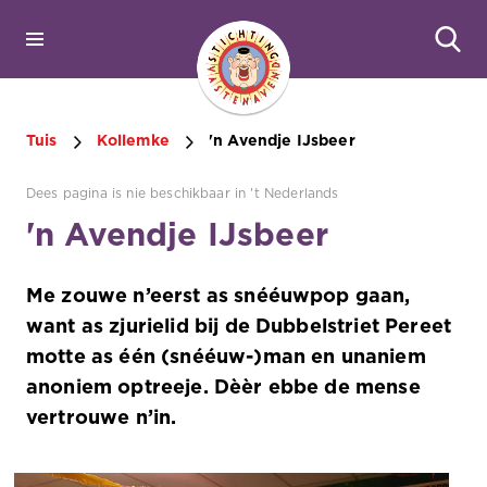
Tuis
Kollemke
'n Avendje IJsbeer
Dees pagina is nie beschikbaar in 't Nederlands
'n Avendje IJsbeer
Me zouwe n’eerst as snééuwpop gaan,
want as zjurielid bij de Dubbelstriet Pereet
motte as één (snééuw-)man en unaniem
anoniem optreeje. Dèèr ebbe de mense
vertrouwe n’in.