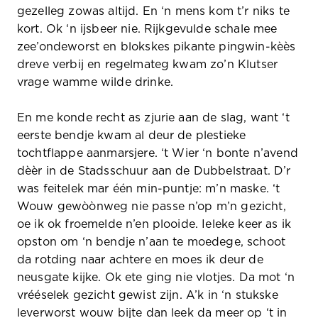
gezelleg zowas altijd. En ‘n mens kom t’r niks te
kort. Ok ‘n ijsbeer nie. Rijkgevulde schale mee
zee’ondeworst en blokskes pikante pingwin-kèès
dreve verbij en regelmateg kwam zo’n Klutser
vrage wamme wilde drinke.
En me konde recht as zjurie aan de slag, want ‘t
eerste bendje kwam al deur de plestieke
tochtflappe aanmarsjere. ‘t Wier ‘n bonte n’avend
dèèr in de Stadsschuur aan de Dubbelstraat. D’r
was feitelek mar één min-puntje: m’n maske. ‘t
Wouw gewòònweg nie passe n’op m’n gezicht,
oe ik ok froemelde n’en plooide. Ieleke keer as ik
opston om ‘n bendje n’aan te moedege, schoot
da rotding naar achtere en moes ik deur de
neusgate kijke. Ok ete ging nie vlotjes. Da mot ‘n
vrééselek gezicht gewist zijn. A’k in ‘n stukske
leverworst wouw bijte dan leek da meer op ‘t in