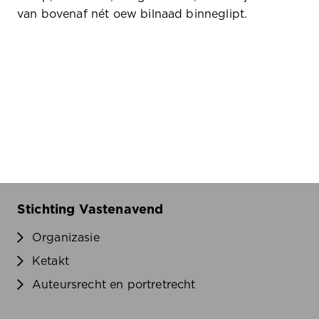
van bovenaf nét oew bilnaad binneglipt.
Stichting Vastenavend
Organizasie
Ketakt
Auteursrecht en portretrecht