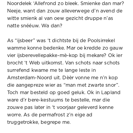
Noordelek ‘Allefrond zo bleek. Smienke dan mar?
Neeje, want dan zouw alleverwege d’n avend de
witte smienk al van oew gezicht druppe n’as
natte snééuw. Wa dan?
As “ijsbeer” was ‘t dichtste bij de Poolsirrekel
wamme konne bedenke. Mar oe kredde zo gauw
vier ijsberevellepakke-mè-kop bij mekare? Ok ier
brocht ‘t Web uitkomst. Van schots naar schots
surrefend kwame me te lange leste in
Amsterdam-Noord uit. Dèèr vonne me n’n kop
die aangepreze wier as “man met zwarte snor”.
Toch mar besteld op goed geluk. Ok in Lapland
ware d’r bere-kestuums te bestelle, mar die
zouwe pas later in ‘t voorjaar geleverd kenne
worre. As de permafrost z’n eige ad
truggetrokke, begrepe me.