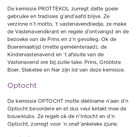
De kemissie
PROTTEKOL
zurregt datte goeie
gebruike en tradisies g’and’aafd blijve. Ze
verzinne n’t motto, ’t vastenavendliedje, ze make
de Vastenavendkrant en regele d’ontvangst en de
bezoeke van de Prins en z’n gevolleg. Ok de
Boeremaaltijd (mette gemèènteraad), de
Kindervastenavend en ’t afsluite van de
Vastenavend ore bij zullie take. Prins, Gròòtste
Boer, Steketee en Nar zijn lid van deze kemissie.
Optocht
De kemissie
OPTOCHT
motte déélname n’aan d’n
Optocht bevordere en et dus veul ketakt mee de
bouwklubs. Ze regelt ok de n’Intocht en d’n
Optocht, zorregt voor ’n onaf’ankeleke zjurie.