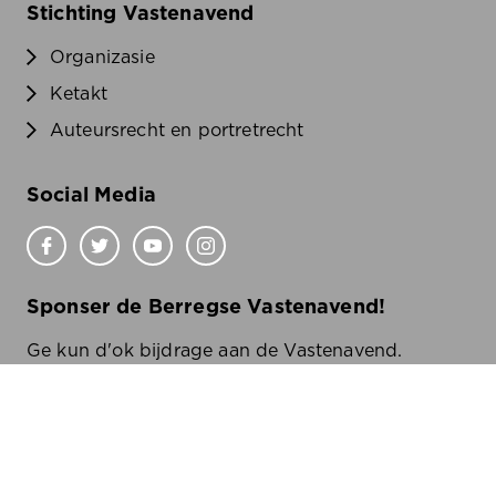
Stichting Vastenavend
Organizasie
Ketakt
Auteursrecht en portretrecht
Social Media
Sponser de Berregse Vastenavend!
Ge kun d'ok bijdrage aan de Vastenavend.
Wilde wete oe?
Klik
hier