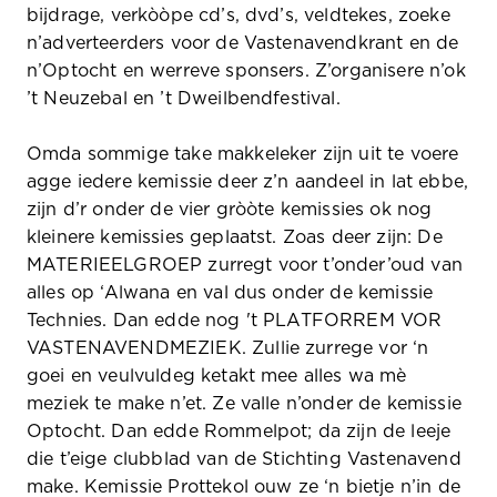
bijdrage, verkòòpe cd’s, dvd’s, veldtekes, zoeke
n’adverteerders voor de Vastenavendkrant en de
n’Optocht en werreve sponsers. Z’organisere n’ok
’t Neuzebal en ’t Dweilbendfestival.
Omda sommige take makkeleker zijn uit te voere
agge iedere kemissie deer z’n aandeel in lat ebbe,
zijn d’r onder de vier gròòte kemissies ok nog
kleinere kemissies geplaatst. Zoas deer zijn: De
MATERIEELGROEP zurregt voor t’onder’oud van
alles op ‘Alwana en val dus onder de kemissie
Technies. Dan edde nog 't PLATFORREM VOR
VASTENAVENDMEZIEK. Zullie zurrege vor ‘n
goei en veulvuldeg ketakt mee alles wa mè
meziek te make n’et. Ze valle n’onder de kemissie
Optocht. Dan edde Rommelpot; da zijn de leeje
die t’eige clubblad van de Stichting Vastenavend
make. Kemissie Prottekol ouw ze ‘n bietje n’in de