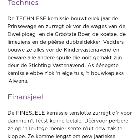
Technies
De
TECHNIESE
kemissie bouwt ellek jaar de
Prinsewage en zurregt ok vor de wages van de
Dweilploeg en de Gròòtste Boer, de koetse, de
limeziens en de pèèrse dubbeldekker. Vedders
bouwe ze alles vor de Kindervastenavend en
beware alle andere spulle die ooit gemakt zijn
deur de Stichting Vastenavend. As éénegste
kemissie ebbe z’ok ‘n eige tuis, ‘t bouwkepleks
‘Alwana.
Finansjeel
De
FINESJELE
kemissie tenslotte zurregt d’r voor
damme n’t féést kenne betale. Dèèrvoor perbere
ze op ’n leutege menier sente n’uit oew zak te
kloppe. Ze komme lengst om oew jaarlekse