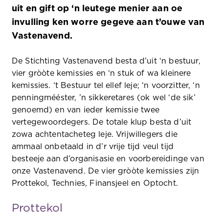
uit en gift op ‘n leutege menier aan oe
invulling ken worre gegeve aan t’ouwe van
Vastenavend.
De Stichting Vastenavend besta d’uit ‘n bestuur,
vier gròòte kemissies en ‘n stuk of wa kleinere
kemissies. ‘t Bestuur tel ellef leje; ‘n voorzitter, ‘n
penningmééster, ’n sikkeretares (ok wel ‘de sik’
genoemd) en van ieder kemissie twee
vertegewoordegers. De totale klup besta d’uit
zowa achtentacheteg leje. Vrijwillegers die
ammaal onbetaald in d’r vrije tijd veul tijd
besteeje aan d’organisasie en voorbereidinge van
onze Vastenavend. De vier gròòte kemissies zijn
Prottekol, Technies, Finansjeel en Optocht.
Prottekol