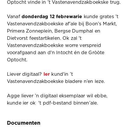
Optocht vinde in
’t Vastenavendzakboekske
trug.
Vanaf
donderdag 12 febrewarie
kunde grates ’t
Vastenavendzakboekske af'ale bij Boon’s Markt,
Primera Zonneplein, Bergse Dumphal en
Dietvorst feestartikelen.
Ok zal 't
Vastenavendzakboekske worre verspreid
voorafgaand aan d'n Intocht én de Gròòte
Optocht.
Liever digitaal?
Ier
kund
'in
’t
Vastenavendzakboekske bladere n’en leze.
Agge liever ’n digitaal eksemplaar wil ebbe,
kunde ier ok
't
pdf-bestand binnen’ale.
Documenten