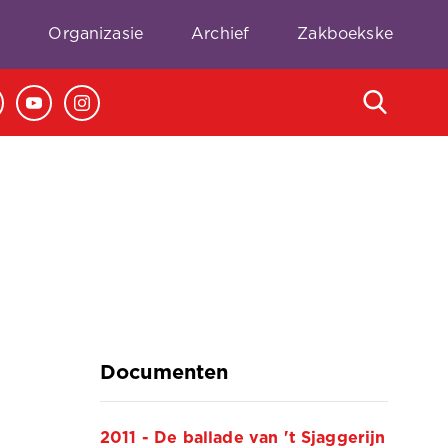
e
Organizasie
Archief
Zakboekske
Documenten
2011 - De ballade van 't Sjaggerijn