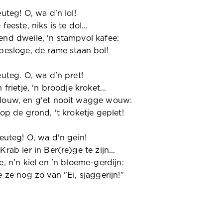
euteg! O, wa d'n lol!
feeste, niks is te dol...
nd dweile, 'n stampvol kafee:
besloge, de rame staan bol!
euteg. O, wa d'n pret!
 frietje, 'n broodje kroket...
douw, en g'et nooit wagge wouw:
 op de grond, 't kroketje geplet!
leuteg! O, wa d'n gein!
rab ier in Ber(re)ge te zijn...
e, n'n kiel en 'n bloeme-gerdijn:
e ze nog zo van "Ei, sjaggerijn!"