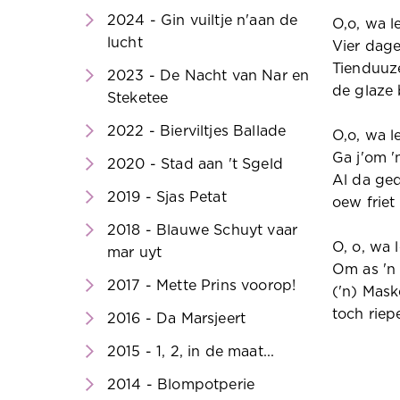
2024 - Gin vuiltje n'aan de
O,o, wa l
lucht
Vier dage 
Tienduuze
2023 - De Nacht van Nar en
de glaze 
Steketee
2022 - Bierviltjes Ballade
O,o, wa l
Ga j'om 'n
2020 - Stad aan 't Sgeld
Al da ge
2019 - Sjas Petat
oew friet
2018 - Blauwe Schuyt vaar
O, o, wa 
mar uyt
Om as 'n K
2017 - Mette Prins voorop!
('n) Mask
toch riep
2016 - Da Marsjeert
2015 - 1, 2, in de maat...
2014 - Blompotperie