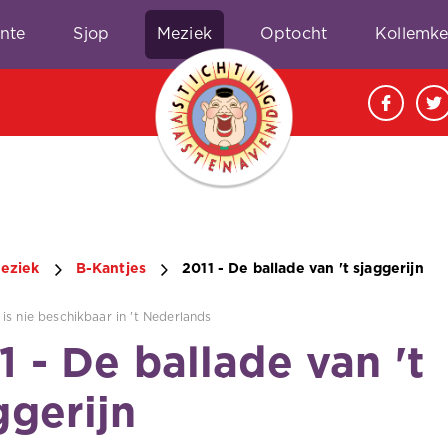
nte
Sjop
Meziek
Optocht
Kollemk
eziek
B-Kantjes
2011 - De ballade van 't sjaggerijn
is nie beschikbaar in 't Nederlands
1 - De ballade van 't
ggerijn