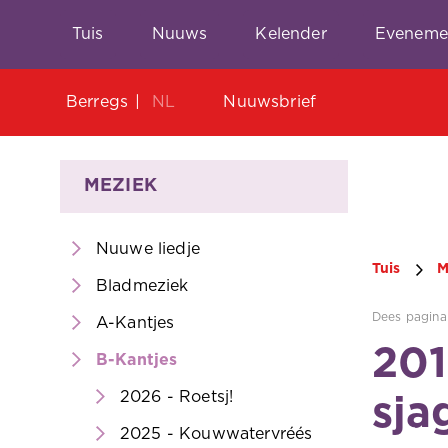
Tuis
Nuuws
Kelender
Eveneme
Berregs
NL
Nuuwsbrief
MEZIEK
Nuuwe liedje
Tuis
M
Bladmeziek
Dees pagina 
A-Kantjes
201
B-Kantjes
2026 - Roetsj!
sja
2025 - Kouwwatervréés