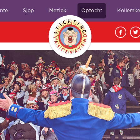
nte
Sjop
Meziek
Optocht
Kollemk