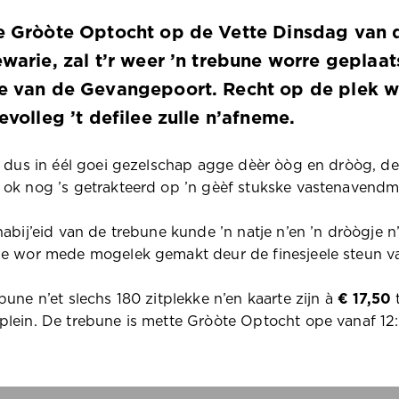
e Gròòte Optocht op de Vette Dinsdag van
warie, zal t’r weer ’n trebune worre geplaat
e van de Gevangepoort. Recht op de plek w
evolleg ’t defilee zulle n’afneme.
t dus in éél goei gezelschap agge dèèr òòg en dròòg, de 
ok nog ’s getrakteerd op ’n gèèf stukske vastenavendme
nabij’eid van de trebune kunde ’n natje n’en ’n dròògje n’
e wor mede mogelek gemakt deur de finesjeele steun v
bune n’et slechs 180 zitplekke n’en kaarte zijn à
€ 17,50
t
lein. De trebune is mette Gròòte Optocht ope vanaf 12: