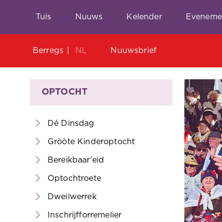
Tuis
Nuuws
Kelender
Eveneme
Berregs
NL
Nuuwsbrief
OPTOCHT
Dé Dinsdag
Gròòte Kinderoptocht
Bereikbaar'eid
Optochtroete
Dweilwerrek
Inschrijfforremelier