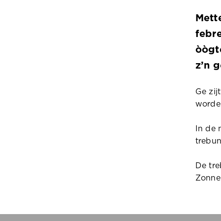
Mett
febre
òògt
z’n g
Ge zij
worde 
In de 
trebun
De tre
Zonnep