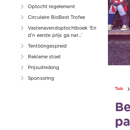
Optocht regelement
Circulaire BioBest Trofee
Vastenavendoptochtboek ‘En
d’n eerste prijs ga nar…’
Tentòòngespreid
Reklame stoet
Prijsuitreiking
Sponsoring
Tuis
Be
pa