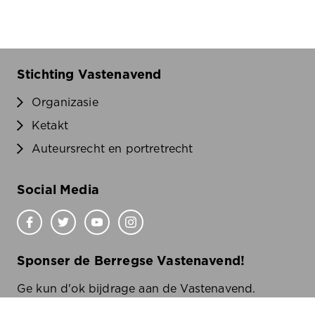
Stichting Vastenavend
Organizasie
Ketakt
Auteursrecht en portretrecht
Social Media
Sponser de Berregse Vastenavend!
Ge kun d'ok bijdrage aan de Vastenavend.
Wilde wete oe?