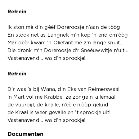
Refrein
Ik ston mè d’n gèèf Doreroosje n’aan de tòòg
En stook net as Langnek m’n kop ’n end om’òòg
Mar dèèr kwam ’n Oliefant mè z’n lange snuit…
Die dronk m'n Doreroosje d'r Snééuwwitje n'uit...
Vastenavend… wa d’n sprookje!
Refrein
D’r was ’s bij Wana, d’n Eks van Reimerswaal
’n Mart vol mè Krabbe, ze zonge n´allemaal
de vuurpijl, de knalle, n’èèle n’òòp geluid:
de Kraai is weer gevalle en ’t sprookje uit!
Vastenavend… wa d’n sprookje!
Documenten