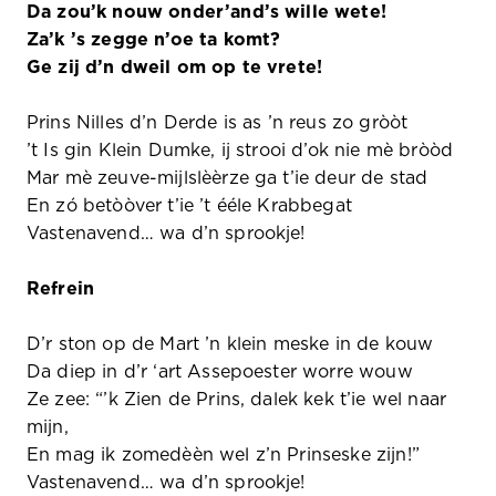
Da zou’k nouw onder’and’s wille wete!
Za’k ’s zegge n’oe ta komt?
Ge zij d’n dweil om op te vrete!
Prins Nilles d’n Derde is as ’n reus zo gròòt
’t Is gin Klein Dumke, ij strooi d’ok nie mè bròòd
Mar mè zeuve-mijlslèèrze ga t’ie deur de stad
En zó betòòver t’ie ’t ééle Krabbegat
Vastenavend… wa d’n sprookje!
Refrein
D’r ston op de Mart ’n klein meske in de kouw
Da diep in d’r ‘art Assepoester worre wouw
Ze zee: “’k Zien de Prins, dalek kek t’ie wel naar
mijn,
En mag ik zomedèèn wel z’n Prinseske zijn!”
Vastenavend… wa d’n sprookje!