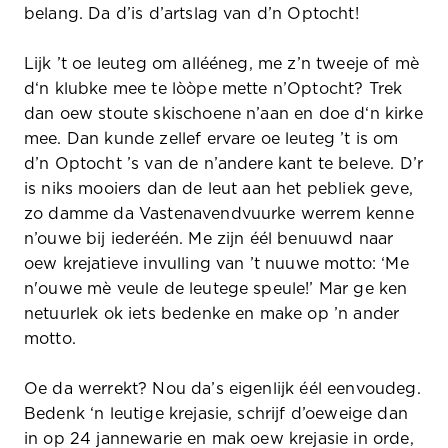
belang. Da d’is d’artslag van d’n Optocht!
Lijk ’t oe leuteg om allééneg, me z’n tweeje of mè
d‘n klubke mee te lòòpe mette n’Optocht? Trek
dan oew stoute skischoene n’aan en doe d‘n kirke
mee. Dan kunde zellef ervare oe leuteg ’t is om
d’n Optocht ’s van de n’andere kant te beleve. D’r
is niks mooiers dan de leut aan het pebliek geve,
zo damme da Vastenavendvuurke werrem kenne
n’ouwe bij iederéén. Me zijn éél benuuwd naar
oew krejatieve invulling van ’t nuuwe motto: ‘Me
n'ouwe mè veule de leutege speule!’ Mar ge ken
netuurlek ok iets bedenke en make op ’n ander
motto.
Oe da werrekt? Nou da’s eigenlijk éél eenvoudeg.
Bedenk ‘n leutige krejasie, schrijf d’oeweige dan
in op 24 jannewarie en mak oew krejasie in orde,