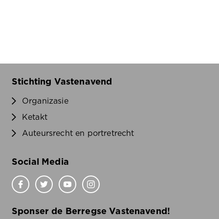
Stichting Vastenavend
Organizasie
Ketakt
Auteursrecht en portretrecht
Social Media
Sponser de Berregse Vastenavend!