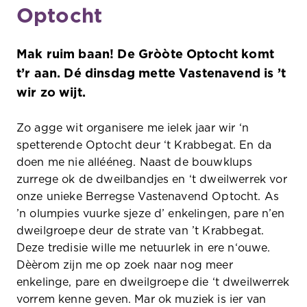
Optocht
Mak ruim baan! De Gròòte Optocht komt
t’r aan. Dé dinsdag mette Vastenavend is ’t
wir zo wijt.
Zo agge wit organisere me ielek jaar wir ‘n
spetterende Optocht deur ‘t Krabbegat. En da
doen me nie allééneg. Naast de bouwklups
zurrege ok de dweilbandjes en ‘t dweilwerrek vor
onze unieke Berregse Vastenavend Optocht. As
’n olumpies vuurke sjeze d’ enkelingen, pare n’en
dweilgroepe deur de strate van ’t Krabbegat.
Deze tredisie wille me netuurlek in ere n‘ouwe.
Dèèrom zijn me op zoek naar nog meer
enkelinge, pare en dweilgroepe die ‘t dweilwerrek
vorrem kenne geven. Mar ok muziek is ier van