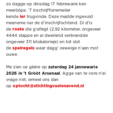
zo dagge op dinsdag 17 febrewarie ken
meelòòpe. ‘T inschrijfforremelier
kende
ier
trugvinde. Deze madde ingevuld
meeneme nar de d’inschrijfochtend. Di d’is
de
roete
die g’aflegt (2,92 kilometer, ongeveer
4444 stappe en al dweilend verbrandde
ongeveer 311 kilokalorieje) en tot slot
de
spelregels
waar dagg’ oeweige n’aan mot
ouwe.
Me zien oe gèère op
zaterdag 24 jannewarie
2026 in ’t Gròòt Arsenaal
. Agge van te vore n’al
vrage n’et; iemeel ons dan
op
optocht@stichtingvastenavend.nl