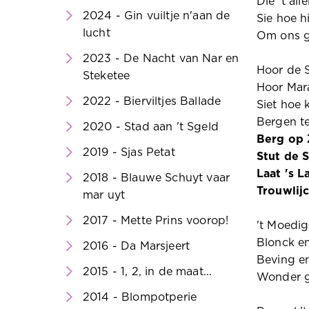
Die 't all
2024 - Gin vuiltje n'aan de
Sie hoe h
lucht
Om ons g
2023 - De Nacht van Nar en
Hoor de 
Steketee
Hoor Mar
2022 - Bierviltjes Ballade
Siet hoe 
Bergen te
2020 - Stad aan 't Sgeld
Berg op 
2019 - Sjas Petat
Stut de 
Laat 's 
2018 - Blauwe Schuyt vaar
Trouwlij
mar uyt
2017 - Mette Prins voorop!
't Moedi
Blonck en
2016 - Da Marsjeert
Beving en
2015 - 1, 2, in de maat...
Wonder g
2014 - Blompotperie