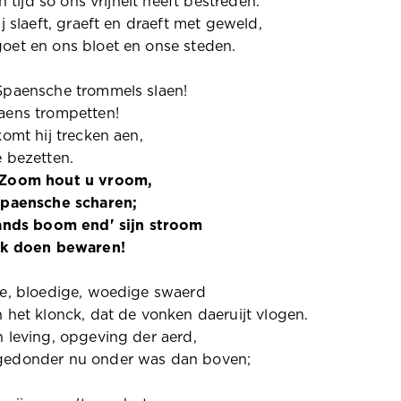
en tijd so ons vrijheit heeft bestreden.
ij slaeft, graeft en draeft met geweld,
oet en ons bloet en onse steden.
Spaensche trommels slaen!
aens trompetten!
komt hij trecken aen,
 bezetten.
Zoom hout u vroom,
Spaensche scharen;
Lands boom end' sijn stroom
ck doen bewaren!
ge, bloedige, woedige swaerd
 het klonck, dat de vonken daeruijt vlogen.
 leving, opgeving der aerd,
edonder nu onder was dan boven;