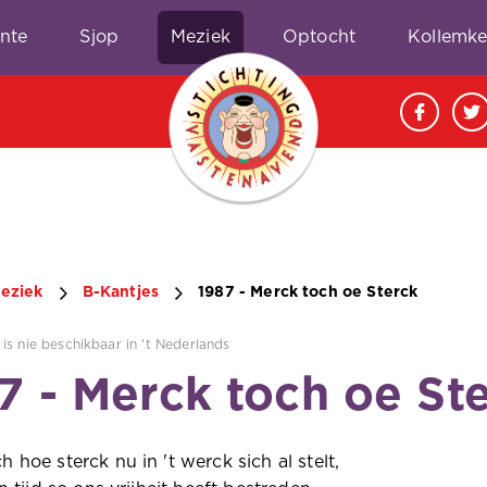
nte
Sjop
Meziek
Optocht
Kollemk
eziek
B-Kantjes
1987 - Merck toch oe Sterck
is nie beschikbaar in 't Nederlands
7 - Merck toch oe St
h hoe sterck nu in 't werck sich al stelt,