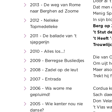
Door al '
2013 - De weg van Rome
Dat men d
naar Berghen ad Zoome
Menig Spa
In sijn b
2012 - Nelleke
Berg op 
Topmedelleke
't Stut 
2011 - De ballade van 't
't Heeft
sjaggerijn
Trouwlij
2010 - Alles los...!
Die van 
2009 - Berregse Busliedjes
Om uijt h
Maer also
2008 - Zadel op de leut
Trekt hij
2007 - Entrada
2006 - Wa worre me
Cordua kr
gepluimd!
Sach daer
Don Velas
2005 - Wie kenter nou nie
't Vlas w
danse?