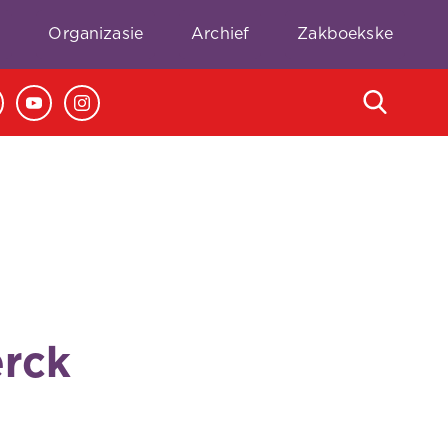
e
Organizasie
Archief
Zakboekske
erck