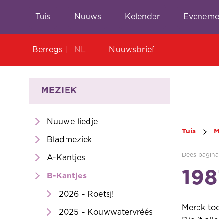
Tuis
Nuuws
Kelender
Eveneme
Berregs
NL
Nuuwsbrief
MEZIEK
Nuuwe liedje
Tuis
M
Bladmeziek
Dees pagina 
A-Kantjes
198
B-Kantjes
2026 - Roetsj!
Merck toc
2025 - Kouwwatervréés