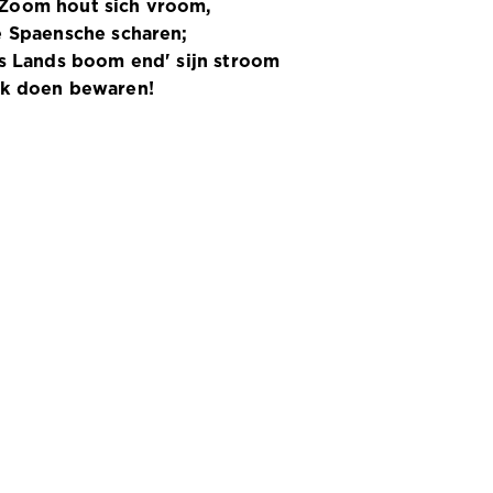
Zoom hout sich vroom,
de Spaensche scharen;
 's Lands boom end' sijn stroom
ck doen bewaren!