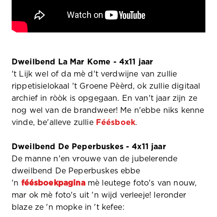
Dweilbend La Mar Kome - 4x11 jaar
't Lijk wel of da mè d't verdwijne van zullie
rippetisielokaal 't Groene Pèèrd, ok zullie digitaal
archief in ròòk is opgegaan. En van't jaar zijn ze
nog wel van de brandweer! Me n'ebbe niks kenne
vinde, be'alleve zullie
Féésboek
.
Dweilbend De Peperbuskes - 4x11 jaar
De manne n'en vrouwe van de jubelerende
dweilbend De Peperbuskes ebbe
'n
féésboekpagina
mè leutege foto's van nouw,
mar ok mè foto's uit 'n wijd verleeje! Ieronder
blaze ze 'n mopke in 't kefee: