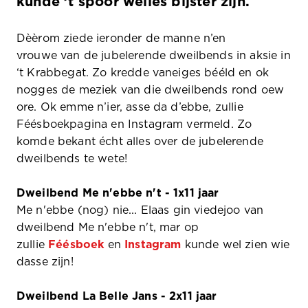
kunde
’t spoor welle
s bijster zijn.
Dèèrom ziede ieronder de manne n
’en
vrouwe
van de jubelerende dweilbends in aksie in
‘t Krabbegat. Zo kredde vaneiges bééld en ok
nogges de meziek van die dweilbends rond oew
ore. Ok emme n’ier, asse da d’ebbe, zullie
Féésboekpagina en Instagram vermeld. Zo
komde bekant
écht
alles over de jubelerende
dweilbends t
e wete!
Dweilbend Me n'ebbe n't - 1
x11
jaar
Me n'ebbe (nog) nie... Elaas gin viedejoo van
dweilbend Me n'ebbe n't, mar op
zullie
Féésboek
en
Instagram
kunde wel zien wie
dasse zijn!
Dweilbend La Belle Jans - 2x11 jaar