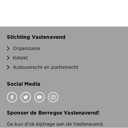
Stichting Vastenavend
Organizasie
Ketakt
Auteursrecht en portretrecht
Social Media
Sponser de Berregse Vastenavend!
Ge kun d'ok bijdrage aan de Vastenavend.