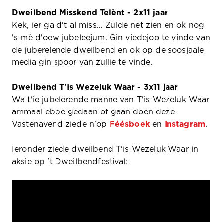
Dweilbend Misskend Telènt - 2x11 jaar
Kek, ier ga d't al miss... Zulde net zien en ok nog
's mè d'oew jubeleejum. Gin viedejoo te vinde van
de juberelende dweilbend en ok op de soosjaale
media gin spoor van zullie te vinde.
Dweilbend T'Is Wezeluk Waar - 3x11 jaar
Wa t'ie jubelerende manne van T'is Wezeluk Waar
ammaal ebbe gedaan of gaan doen deze
Vastenavend ziede n'op
Féésboek
en
Instagram
.
Ieronder ziede dweilbend T'is Wezeluk Waar in
aksie op 't Dweilbendfestival: