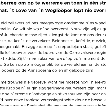
berreg om op te werreme en toen in één str
at. `t Leve van `n Weglòòper lopt nie over 
eid zellevers ad ons meegevroge omdamme n`as wandelk
zaal in. Ge wit nie wa d`oe overkomt. Nouw zijn wij as
es! Juichende mense rijjedik lengst de kant om ons deur 
eke, da ken`k oe verzekere. Belonnekes, kefettie, meziek
meegemakt. En agge dan op `t erepodiejum staat, golle
lle lof trouwes voor de boere van de Carnavalsverenegin
kt adde. Zij t`r mar zeker van da d`op zo`n mement de m
e. Ge ken op zo`n òògenblik éél de wereld aan en de 
lòòpers zó de Annapoerna op en af gelòòpe zijn!
 me trouwes nie gebleve, want me moeste nog `n ere-ron
te Krabbe n`ier gin sjaggerijnege geurvreters zijn, mar
 ope n`erreme n`ontvange en stikbenuuwd zijn naar onz
d over onze tropiese verrassingstochte deur de bosse va