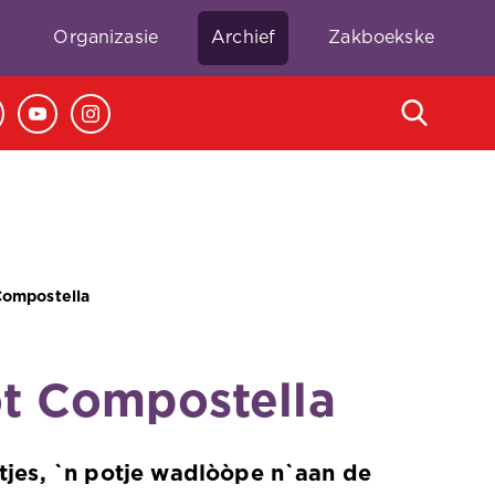
e
Organizasie
Archief
Zakboekske
Compostella
ot Compostella
ntjes, `n potje wadlòòpe n`aan de