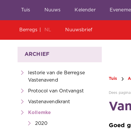
Tuis
Nuuws
Kelender
Eveneme
Berregs
NL
Nuuwsbrief
ARCHIEF
Iestorie van de Berregse
Tuis
A
Vastenavend
Protocol van Ontvangst
Dees pagina 
Vastenavendkrant
Van
Kollemke
2020
Goed ge