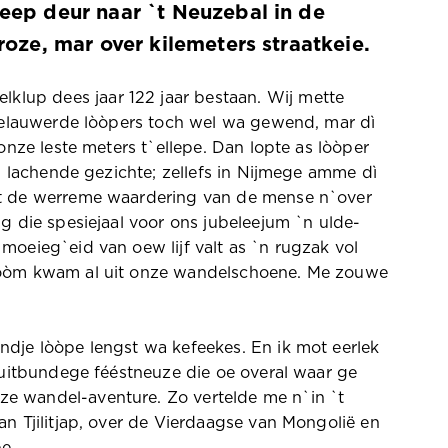
eep deur naar `t Neuzebal in de
roze, mar over kilemeters straatkeie.
lup dees jaar 122 jaar bestaan. Wij mette
 gelauwerde lòòpers toch wel wa gewend, mar dì
onze leste meters t`ellepe. Dan lopte as lòòper
, lachende gezichte; zellefs in Nijmege amme dì
ft de werreme waardering van de mense n`over
g die spesiejaal voor ons jubeleejum `n ulde-
oeieg`eid van oew lijf valt as `n rugzak vol
stòòm kwam al uit onze wandelschoene. Me zouwe
dje lòòpe lengst wa kefeekes. En ik mot eerlek
 uitbundege fééstneuze die oe overal waar ge
e wandel-aventure. Zo vertelde me n`in `t
n Tjilitjap, over de Vierdaagse van Mongolië en