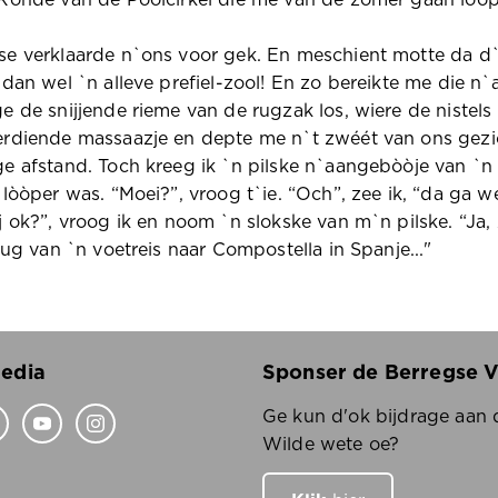
Ronde van de Poolcirkel die me van de zomer gaan lòòp
e verklaarde n`ons voor gek. En meschient motte da d`o
 dan wel `n alleve prefiel-zool! En zo bereikte me die n
e de snijjende rieme van de rugzak los, wiere de nistel
rdiende massaazje en depte me n`t zwéét van ons gezich
e afstand. Toch kreeg ik `n pilske n`aangebòòje van `n 
 lòòper was. “Moei?”, vroog t`ie. “Och”, zee ik, “da ga wel
j ok?”, vroog ik en noom `n slokske van m`n pilske. “Ja,
trug van `n voetreis naar Compostella in Spanje..."
Media
Sponser de Berregse 
Ge kun d'ok bijdrage aan
Wilde wete oe?