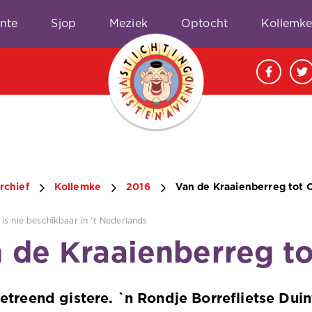
nte
Sjop
Meziek
Optocht
Kollemk
rchief
Kollemke
2016
Van de Kraaienberreg tot 
is nie beschikbaar in 't Nederlands
 de Kraaienberreg t
treend gistere. `n Rondje Borreflietse Dui