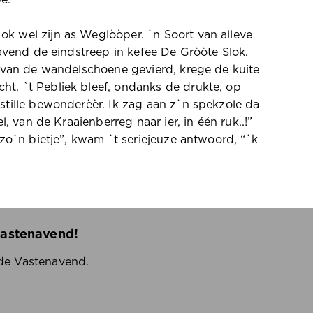
e.
k wel zijn as Weglòòper. `n Soort van alleve
`avend de eindstreep in kefee De Gròòte Slok.
s van de wandelschoene gevierd, krege de kuite
t. `t Pebliek bleef, ondanks de drukte, op
stille bewonderèèr. Ik zag aan z`n spekzole da
, van de Kraaienberreg naar ier, in één ruk..!”
 zo`n bietje”, kwam `t seriejeuze antwoord, “`k
Vastenavend!
 de Vastenavend.