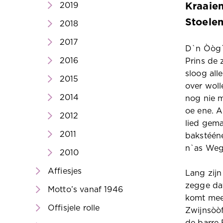
2019
Kraaien
Stoelem
2018
2017
D`n Òòg`
2016
Prins de 
sloog all
2015
over woll
2014
nog nie 
oe ene. A
2012
lied gema
2011
bakstéén
n`as Weg
2010
Affiesjes
Lang zijn
zegge dat
Motto’s vanaf 1946
komt mee
Offisjele rolle
Zwijnsòòf