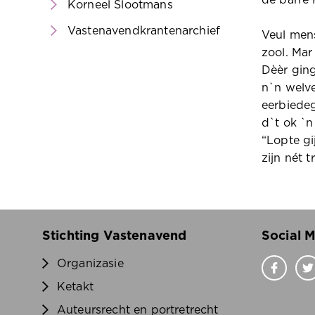
de barre 
Korneel Slootmans
Vastenavendkrantenarchief
Veul mens
zool. Mar
Dèèr ging
n`n welve
eerbiedeg
d`t ok `n
“Lopte gi
zijn nét 
Stichting Vastenavend
Social 
Organizasie
Ketakt
Auteursrecht en portretrecht