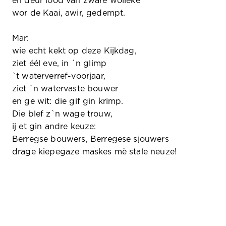
en deur lòòd van zware wolleke
wor de Kaai, awir, gedempt.
Mar:
wie echt kekt op deze Kijkdag,
ziet éél eve, in `n glimp
`t waterverref-voorjaar,
ziet `n watervaste bouwer
en ge wit: die gif gin krimp.
Die blef z`n wage trouw,
ij et gin andre keuze:
Berregse bouwers, Berregese sjouwers
drage kiepegaze maskes mè stale neuze!