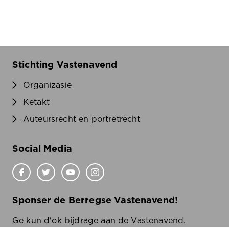
Stichting Vastenavend
Organizasie
Ketakt
Auteursrecht en portretrecht
Social Media
Sponser de Berregse Vastenavend!
Ge kun d'ok bijdrage aan de Vastenavend.