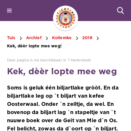
Tuis
Archief
Kollemke
2016
Kek, dèèr lopte mee weg!
Dees pagina is nie beschikbaar in 't Nederlands
Kek, dèèr lopte mee weg
Soms is geluk één biljartlake gròòt. En da
biljartlake leg op `t biljart van kefee
Oosterwaal. Onder `n zeiltje, da wel. En
bovenop da biljart lag `n stapeltje van `t
nuuwe boek over de Geit van Mie d`n Os.
Fel belicht, zowas da d`oort op `n biljart.