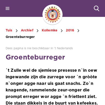
Tuis
Archief
Kollemke
2016
Groenteburreger
Dees pagina is nie beschikbaar in 't Nederlands
Groenteburreger
`t Zulle wel de sjemiese presesse n`in oew
ingewande zijn die zurrege voor `n gròòte
n`onger agge naar uis gaat snachs. Zo`n
knagende, rammelende zeur-onger die
prompt erreger wor agge `n friettent ziet.
Die staan dikkels in de buurt van kefeekes.