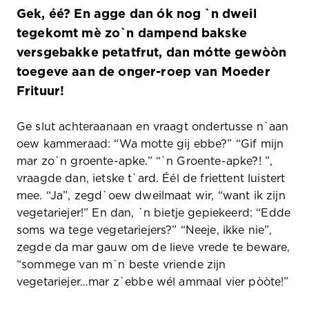
Gek, éé? En agge dan ók nog `n dweil
tegekomt mè zo`n dampend bakske
versgebakke petatfrut, dan mótte gewòòn
toegeve aan de onger-roep van Moeder
Frituur!
Ge slut achteraanaan en vraagt ondertusse n`aan
oew kammeraad: “Wa motte gij ebbe?” “Gif mijn
mar zo`n groente-apke.” “`n Groente-apke?! ”,
vraagde dan, ietske t`ard. Éél de friettent luistert
mee. “Ja”, zegd`oew dweilmaat wir, “want ik zijn
vegetariejer!” En dan, `n bietje gepiekeerd: “Edde
soms wa tege vegetariejers?” “Neeje, ikke nie”,
zegde da mar gauw om de lieve vrede te beware,
“sommege van m`n beste vriende zijn
vegetariejer…mar z`ebbe wél ammaal vier pòòte!”