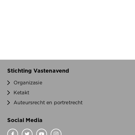
Stichting Vastenavend
Organizasie
Ketakt
Auteursrecht en portretrecht
Social Media