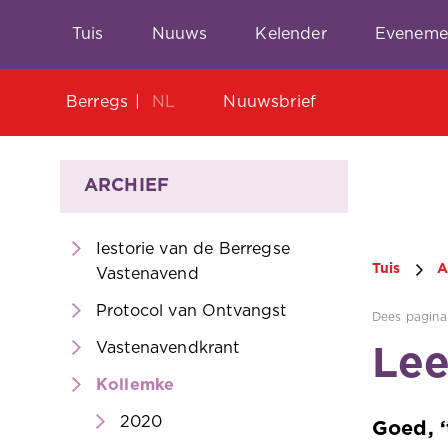
Tuis
Nuuws
Kelender
Eveneme
Berregs
NL
Nuuwsbrief
ARCHIEF
Iestorie van de Berregse
Tuis
A
Vastenavend
Protocol van Ontvangst
Dees pagina 
Vastenavendkrant
Lee
Kollemke
2020
Goed, ‘