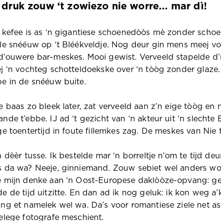
 druk zouw ‘t zowiezo nie worre... mar dì!
 kefee is as ‘n gigantiese schoenedòòs mè zonder schoe
le snééuw op ‘t Bléékveldje. Nog deur gin mens meej vo
’ouwere bar-meskes. Mooi gewist. Verveeld stapelde d’r é
j ‘n vochteg schotteldoekske over ‘n tòòg zonder glaze. 
e in de snééuw buite.
e baas zo bleek later, zat verveeld aan z’n eige tòòg en
de t’ebbe. IJ ad ‘t gezicht van ‘n akteur uit ‘n slechte B-
ge toentertijd in foute fillemkes zag. De meskes van Nie 
n dèèr tusse. Ik bestelde mar ‘n borreltje n’om te tijd de
 da wa? Neeje, ginniemand. Zouw sebiet wel anders worr
e mijn denke aan ‘n Oost-Europese daklòòze-opvang: ge
e de tijd uitzitte. En dan ad ik nog geluk: ik kon weg a
ng et namelek wel wa. Da’s voor romantiese ziele net as 
elege fotografe meschient.