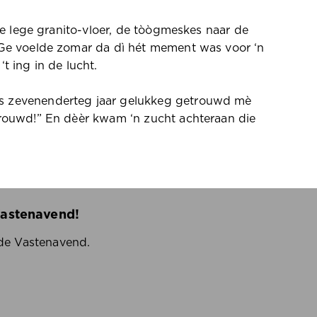
 de lege granito-vloer, de tòògmeskes naar de
. Ge voelde zomar da dì hét mement was voor ‘n
t ing in de lucht.
 as zevenenderteg jaar gelukkeg getrouwd mè
etrouwd!” En dèèr kwam ‘n zucht achteraan die
Vastenavend!
 de Vastenavend.