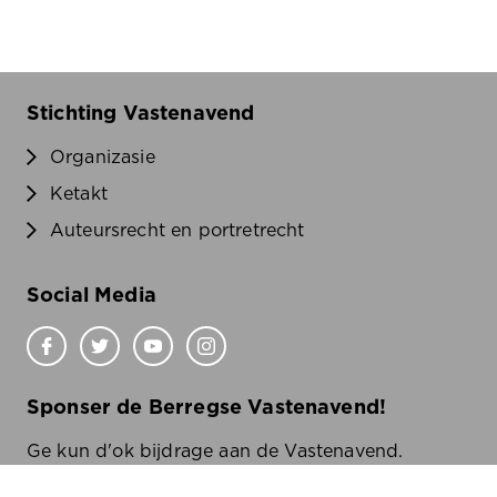
Stichting Vastenavend
Organizasie
Ketakt
Auteursrecht en portretrecht
Social Media
Sponser de Berregse Vastenavend!
Ge kun d'ok bijdrage aan de Vastenavend.
Wilde wete oe?