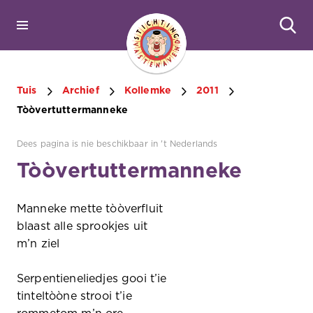
Tuis
Archief
Kollemke
2011
Tòòvertuttermanneke
Dees pagina is nie beschikbaar in 't Nederlands
Tòòvertuttermanneke
Manneke mette tòòverfluit
blaast alle sprookjes uit
m’n ziel
Serpentieneliedjes gooi t’ie
tinteltòòne strooi t’ie