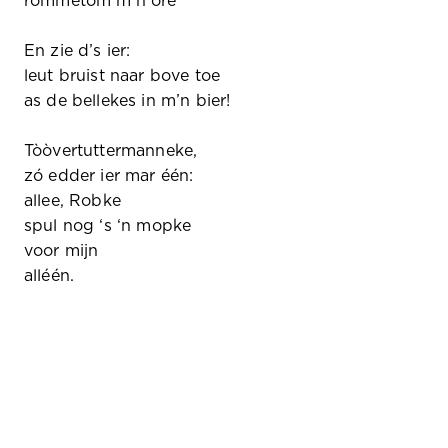
rommetom m’n ore
En zie d’s ier:
leut bruist naar bove toe
as de bellekes in m’n bier!
Tòòvertuttermanneke,
zó edder ier mar één:
allee, Robke
spul nog ‘s ‘n mopke
voor mijn
alléén.