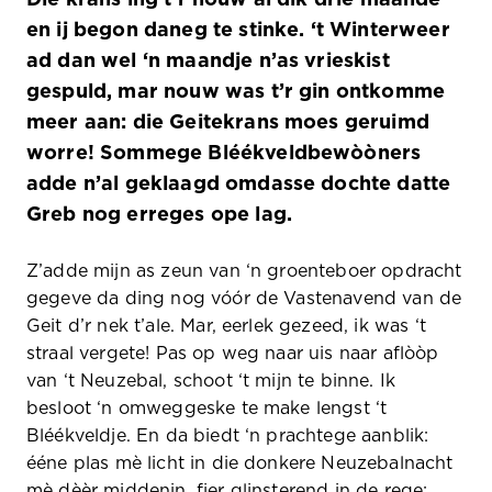
Die krans ing t’r nouw al dik drie maande
en ij begon daneg te stinke. ‘t Winterweer
ad dan wel ‘n maandje n’as vrieskist
gespuld, mar nouw was t’r gin ontkomme
meer aan: die Geitekrans moes geruimd
worre! Sommege Bléékveldbewòòners
adde n’al geklaagd omdasse dochte datte
Greb nog erreges ope lag.
Z’adde mijn as zeun van ‘n groenteboer opdracht
gegeve da ding nog vóór de Vastenavend van de
Geit d’r nek t’ale. Mar, eerlek gezeed, ik was ‘t
straal vergete! Pas op weg naar uis naar aflòòp
van ‘t Neuzebal, schoot ‘t mijn te binne. Ik
besloot ‘n omweggeske te make lengst ‘t
Bléékveldje. En da biedt ‘n prachtege aanblik:
ééne plas mè licht in die donkere Neuzebalnacht
mè dèèr middenin, fier glinsterend in de rege: