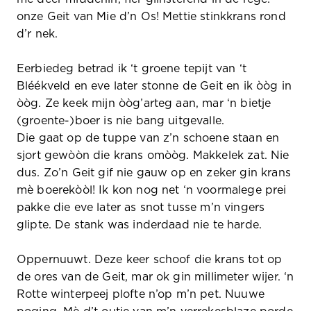
onze Geit van Mie d’n Os! Mettie stinkkrans rond
d’r nek.
Eerbiedeg betrad ik ‘t groene tepijt van ‘t
Bléékveld en eve later stonne de Geit en ik òòg in
òòg. Ze keek mijn òòg’arteg aan, mar ‘n bietje
(groente-)boer is nie bang uitgevalle.
Die gaat op de tuppe van z’n schoene staan en
sjort gewòòn die krans omòòg. Makkelek zat. Nie
dus. Zo’n Geit gif nie gauw op en zeker gin krans
mè boerekòòl! Ik kon nog net ‘n voormalege prei
pakke die eve later as snot tusse m’n vingers
glipte. De stank was inderdaad nie te harde.
Oppernuuwt. Deze keer schoof die krans tot op
de ores van de Geit, mar ok gin millimeter wijer. ‘n
Rotte winterpeej plofte n’op m’n pet. Nuuwe