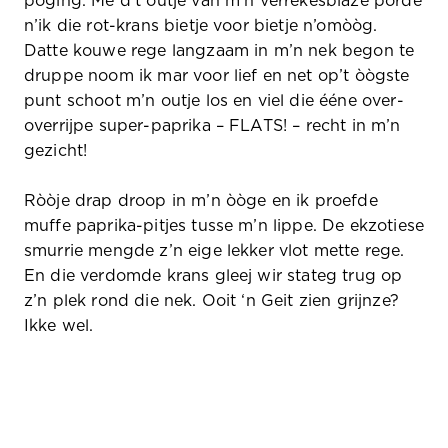
poging. Mè d’t outje van m’n verrekesblaze porde
n’ik die rot-krans bietje voor bietje n’omòòg.
Datte kouwe rege langzaam in m’n nek begon te
druppe noom ik mar voor lief en net op’t òògste
punt schoot m’n outje los en viel die ééne over-
overrijpe super-paprika –
FLATS!
– recht in m’n
gezicht!
Ròòje drap droop in m’n òòge en ik proefde
muffe paprika-pitjes tusse m’n lippe. De ekzotiese
smurrie mengde z’n eige lekker vlot mette rege.
En die verdomde krans gleej wir stateg trug op
z’n plek rond die nek. Ooit ‘n Geit zien grijnze?
Ikke wel.