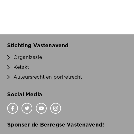
Stichting Vastenavend
Organizasie
Ketakt
Auteursrecht en portretrecht
Social Media
Sponser de Berregse Vastenavend!