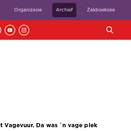
e
Organizasie
Archief
Zakboekske
`t Vagevuur. Da was `n vage plek