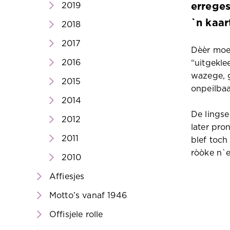
2019
erreges
`n kaar
2018
2017
Dèèr moes
2016
“uitgekle
wazege, g
2015
onpeilbaa
2014
De lingse
2012
later pro
2011
blef toch
ròòke n`e
2010
Affiesjes
Motto’s vanaf 1946
Offisjele rolle