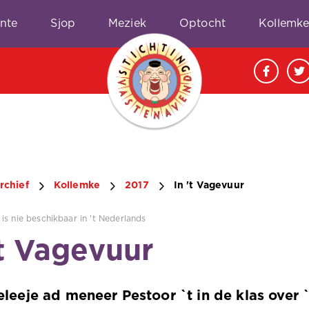
nte
Sjop
Meziek
Optocht
Kollemk
rchief
Kollemke
2017
In 't Vagevuur
is nie beschikbaar in 't Nederlands
't Vagevuur
leeje ad meneer Pestoor `t in de klas over 